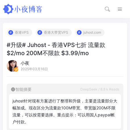
香港VPS
香港大带宽VPS
juhost.com
#升级# Juhost - 香港VPS七折 流量款
$2/mo 200M不限款 $3.99/mo
小夜
2025年03月16日
智能摘要
DeepSeek / 8.8 k Reads
j
u
h
o
s
t
针
对
现
有
方
案
进
行
了
整
理
和
升
级
，
主
要
是
流
量
部
分
大
幅
加
成
。
现
在
区
分
为
流
量
款
1
0
0
M
带
宽
、
带
宽
版
2
0
0
M
不
限
流
量
，
可
以
按
需
要
选
择
。
重
点
提
示
：
可
以
用
国
人
p
a
y
p
a
l
帐
户
付
款
。