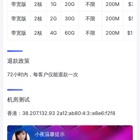
带宽版
2核
1G
20G
不限
200M
$3.9
带宽版
2核
2G
30G
不限
200M
$5.9
带宽版
2核
4G
60G
不限
200M
$14.
退款政策
72小时内，每客户仅能退款一次
机房测试
香港：38.207.132.93 2a12:ab80:4:3::e8e6:f2f8
小夜温馨提示