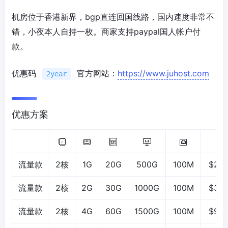
机房位于香港新界，bgp直连回国线路，国内速度非常不
错，小夜本人自持一枚。商家支持paypal国人帐户付
款。
优惠码
官方网站：
https://www.juhost.com
2year
优惠方案
流量款
2核
1G
20G
500G
100M
$2.0
流量款
2核
2G
30G
1000G
100M
$3.4
流量款
2核
4G
60G
1500G
100M
$9.0