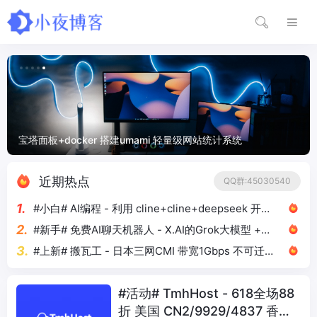
宝塔面板+docker 搭建umami 轻量级网站统计系统
近期热点
QQ群:45030540
1.
#小白# AI编程 - 利用 cline+cline+deepseek 开发
一个简单模板
2.
#新手# 免费AI聊天机器人 - X.AI的Grok大模型 +
chatbox客户端
3.
#上新# 搬瓦工 - 日本三网CMI 带宽1Gbps 不可迁
移机房 年付79美元
#活动# TmhHost - 618全场88
折 美国 CN2/9929/4837 香港