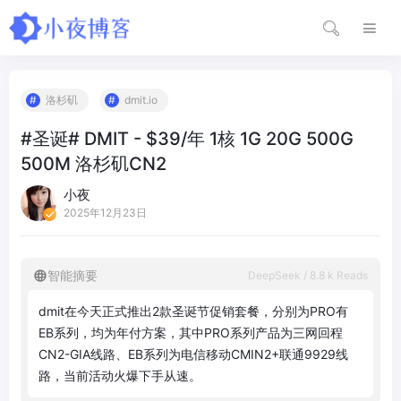
洛杉矶
dmit.io
#圣诞# DMIT - $39/年 1核 1G 20G 500G
500M 洛杉矶CN2
小夜
2025年12月23日
智能摘要
DeepSeek / 8.8 k Reads
d
m
i
t
在
今
天
正
式
推
出
2
款
圣
诞
节
促
销
套
餐
，
分
别
为
P
R
O
有
E
B
系
列
，
均
为
年
付
方
案
，
其
中
P
R
O
系
列
产
品
为
三
网
回
程
C
N
2
-
G
I
A
线
路
、
E
B
系
列
为
电
信
移
动
C
M
I
N
2
+
联
通
9
9
2
9
线
路
，
当
前
活
动
火
爆
下
手
从
速
。