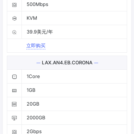
500Mbps
KVM
39.9美元/年
立即购买
LAX.AN4.EB.CORONA
1Core
1GB
20GB
2000GB
2Gbps