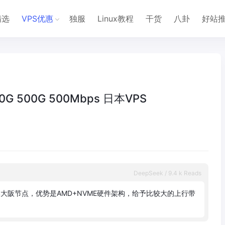
精选
VPS优惠
独服
Linux教程
干货
八卦
好站
 10G 500G 500Mbps 日本VPS
DeepSeek / 9.4 k Reads
本
大
阪
节
点
，
优
势
是
A
M
D
+
N
V
M
E
硬
件
架
构
，
给
予
比
较
大
的
上
行
带