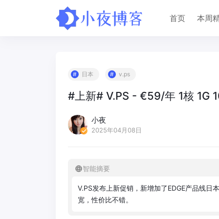
首页
本周
日本
v.ps
#上新# V.PS - €59/年 1核 1G
小夜
2025年04月08日
智能摘要
V
.
P
S
发
布
上
新
促
销
，
新
增
加
了
E
D
G
E
产
品
线
日
宽
，
性
价
比
不
错
。