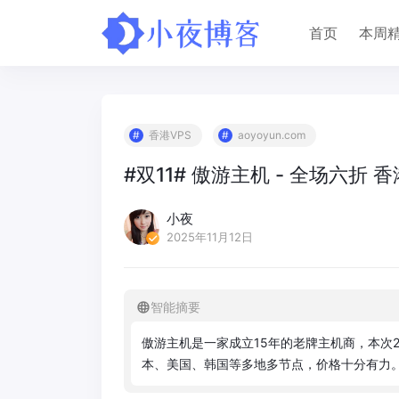
首页
本周
香港VPS
aoyoyun.com
#双11# 傲游主机 - 全场六折 香港
小夜
2025年11月12日
智能摘要
傲
游
主
机
是
一
家
成
立
1
5
年
的
老
牌
主
机
商
，
本
次
本
、
美
国
、
韩
国
等
多
地
多
节
点
，
价
格
十
分
有
力