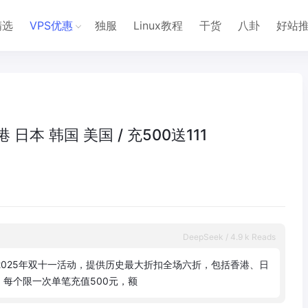
精选
VPS优惠
独服
Linux教程
干货
八卦
好站
 日本 韩国 美国 / 充500送111
DeepSeek / 4.9 k Reads
2
0
2
5
年
双
十
一
活
动
，
提
供
历
史
最
大
折
扣
全
场
六
折
，
包
括
香
港
、
日
。
每
个
限
一
次
单
笔
充
值
5
0
0
元
，
额
外
赠
送
1
1
1
元