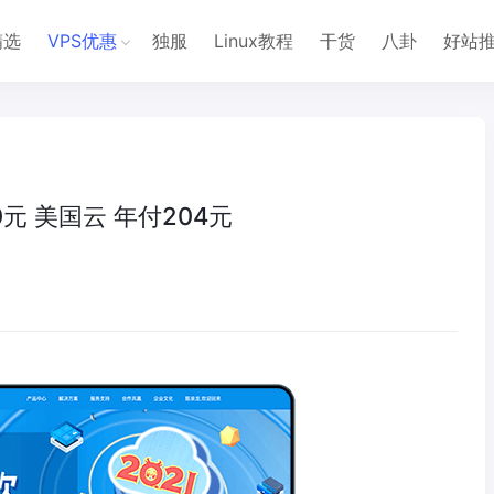
精选
VPS优惠
独服
Linux教程
干货
八卦
好站
0元 美国云 年付204元