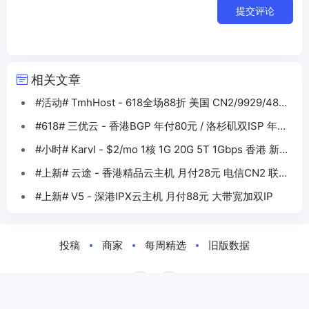
提交评论
相关文章
#活动# TmhHost - 618全场88折 美国 CN2/9929/4837
香港BGP等
#618# 三优云 - 香港BGP 年付80元 / 洛杉矶双ISP 年付
330元
#小时# Karvl - $2/mo 1核 1G 20G 5T 1Gbps 香港 新加
坡 日本 美国
#上新# 云途 - 香港精品云主机 月付28元 电信CN2 联通
10099 移动CMI
#上新# V5 - 深港IPX云主机 月付88元 大带宽加双IP
投稿
商家
每周精选
旧版数据