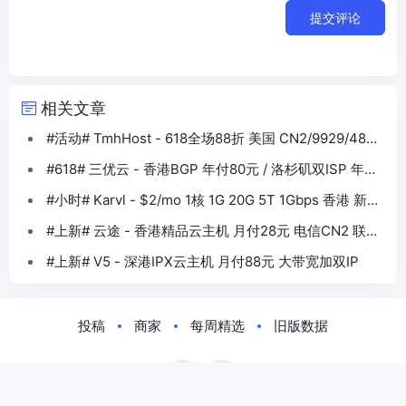
提交评论
相关文章
#活动# TmhHost - 618全场88折 美国 CN2/9929/4837
香港BGP等
#618# 三优云 - 香港BGP 年付80元 / 洛杉矶双ISP 年付
330元
#小时# Karvl - $2/mo 1核 1G 20G 5T 1Gbps 香港 新加
坡 日本 美国
#上新# 云途 - 香港精品云主机 月付28元 电信CN2 联通
10099 移动CMI
#上新# V5 - 深港IPX云主机 月付88元 大带宽加双IP
投稿
商家
每周精选
旧版数据