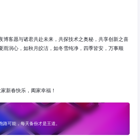
夜博客愿与诸君共赴未来，共探技术之奥秘，共享创新之喜
夏雨润心，如秋月皎洁，如冬雪纯净，四季皆安，万事顺
祝大家新春快乐，阖家幸福！
有跑路可能，每天备份才是王道。