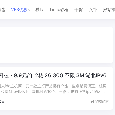
精选
VPS优惠
独服
Linux教程
干货
八卦
好站
技 - 9.9元/年 2核 2G 30G 不限 3M 湖北IPv6
人idc主机商，其一款主打产品挺有个性，重点是真便宜。机房
仅提供ipv6地址，每机器给10个。当然，也有正常ipv4的河
器。
22日
VPS优惠