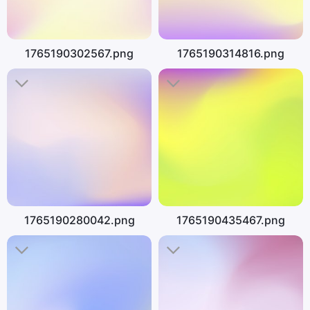
1765190302567.png
1765190314816.png
1765190280042.png
1765190435467.png