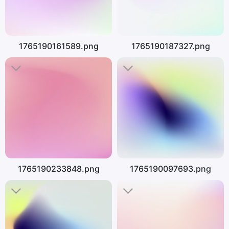
1765190161589.png
1765190187327.png
1765190233848.png
1765190097693.png