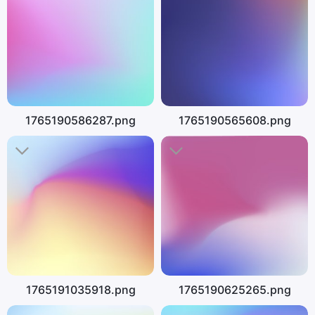
1765190586287.png
1765190565608.png
1765191035918.png
1765190625265.png