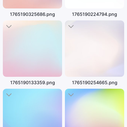
1765190325686.png
1765190224794.png
1765190133359.png
1765190254665.png