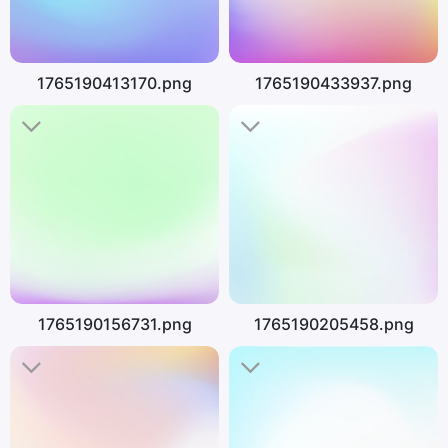
1765190413170.png
1765190433937.png
1765190156731.png
1765190205458.png