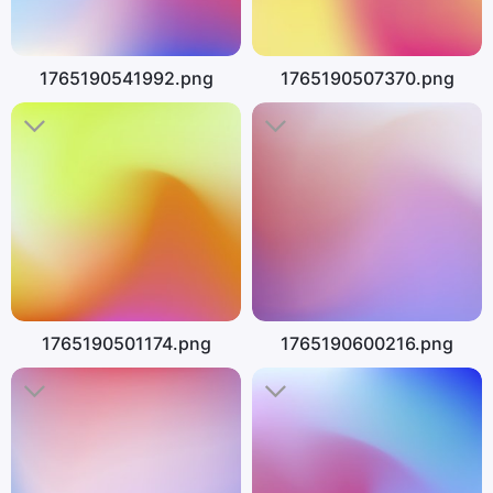
1765190541992.png
1765190507370.png
1765190501174.png
1765190600216.png