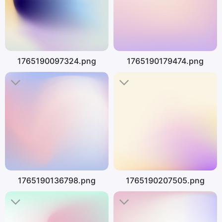
1765190097324.png
1765190179474.png
1765190136798.png
1765190207505.png