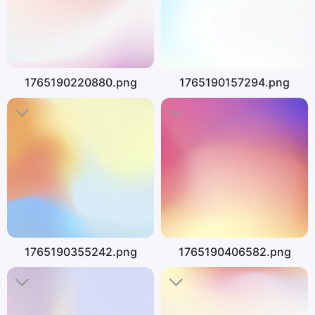
1765190220880.png
1765190157294.png
1765190355242.png
1765190406582.png