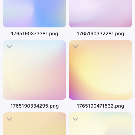
1765190373381.png
1765190332281.png
1765190334295.png
1765190471532.png