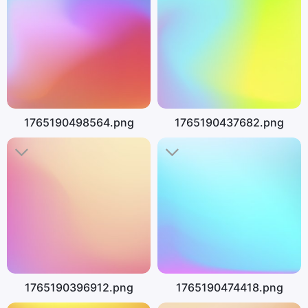
1765190498564.png
1765190437682.png
1765190396912.png
1765190474418.png