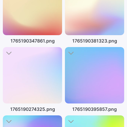
1765190347861.png
1765190381323.png
1765190274325.png
1765190395857.png