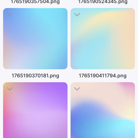
1765190357504.png
1765190524345.png
1765190370181.png
1765190411794.png