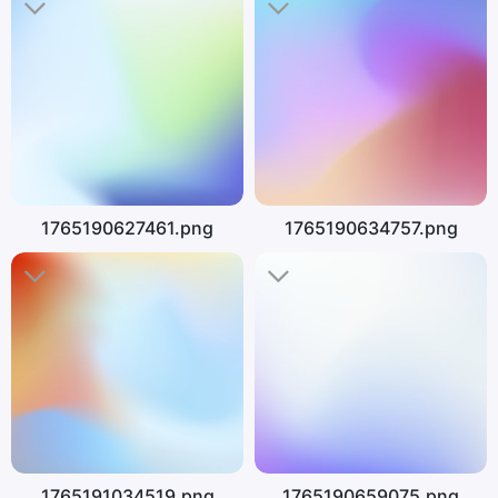
1765190627461.png
1765190634757.png
1765191034519.png
1765190659075.png