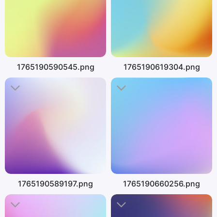
1765190590545.png
1765190619304.png
1765190589197.png
1765190660256.png