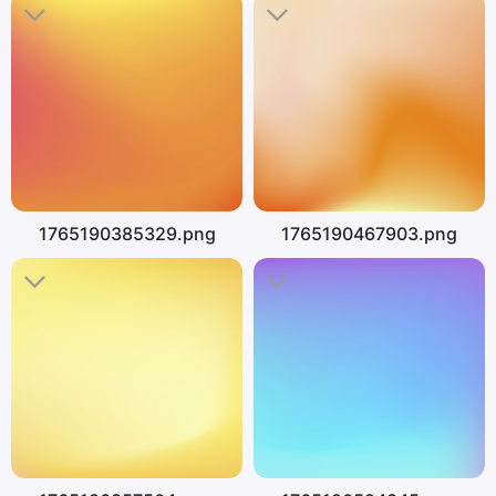
1765190385329.png
1765190467903.png