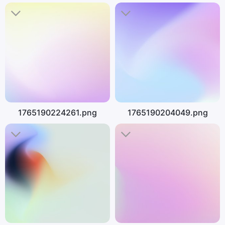
1765190224261.png
1765190204049.png