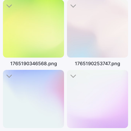
1765190346568.png
1765190253747.png