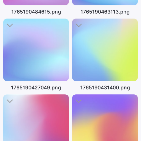
1765190484615.png
1765190463113.png
1765190427049.png
1765190431400.png