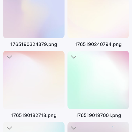
1765190324379.png
1765190240794.png
1765190182718.png
1765190197001.png