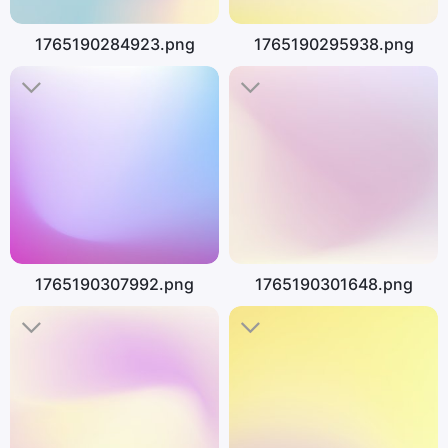
1765190284923.png
1765190295938.png
1765190307992.png
1765190301648.png