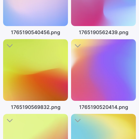
1765190540456.png
1765190562439.png
1765190569832.png
1765190520414.png