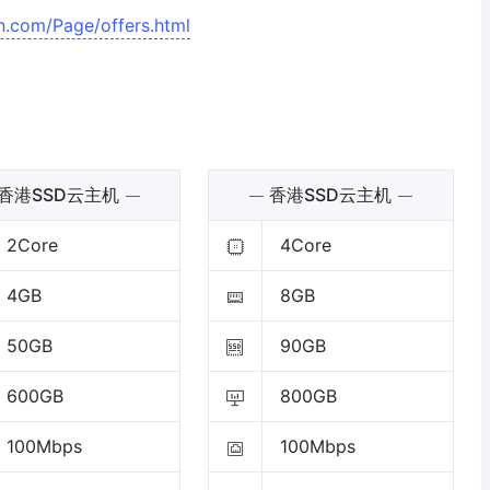
n.com/Page/offers.html
香港SSD云主机
香港SSD云主机
2Core
4Core
4GB
8GB
50GB
90GB
600GB
800GB
100Mbps
100Mbps