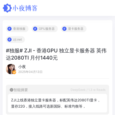
香港独服
GPU服务器
显卡服务器
zji.net
#独服# ZJI - 香港GPU 独立显卡服务器 英伟
达2080TI 月付1440元
小夜
2025年04月13日
智能摘要
DeepSeek / 1.3 w Reads
Z
J
I
上
线
香
港
独
立
显
卡
服
务
器
，
标
配
英
伟
达
2
0
8
0
T
I
显
卡
，
显
存
2
2
G
，
接
入
线
路
可
选
新
国
际
、
标
准
均
衡
等
，
价
格