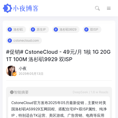
洛杉矶
原生IP
洛杉矶9929
双ISP
cstonecloud.com
#促销# CstoneCloud - 49元/月 1核 1G 20G
1T 100M 洛杉矶9929 双ISP
小夜
2025年05月13日
智能摘要
DeepSeek / 1.6 w Reads
C
s
t
o
n
e
C
l
o
u
d
官
方
发
布
2
0
2
5
年
0
5
月
最
新
促
销
，
主
要
针
对
美
国
洛
杉
矶
A
S
9
9
2
9
五
网
回
程
、
搭
配
住
宅
I
P
+
双
I
S
P
属
性
、
纯
净
I
P
，
特
别
适
合
T
K
运
营
、
美
区
游
戏
、
广
告
营
销
、
电
商
等
应
用