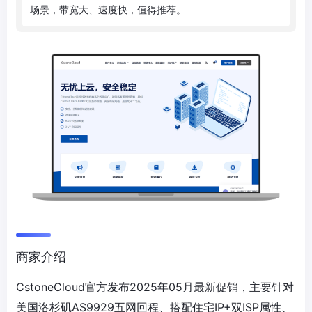
场
景
，
带
宽
大
、
速
度
快
，
值
得
推
荐
。
商家介绍
CstoneCloud官方发布2025年05月最新促销，主要针对
美国洛杉矶AS9929五网回程、搭配住宅IP+双ISP属性、