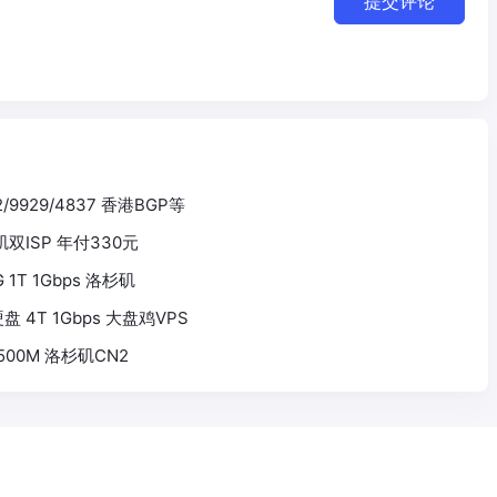
提交评论
2/9929/4837 香港BGP等
杉矶双ISP 年付330元
0G 1T 1Gbps 洛杉矶
5T硬盘 4T 1Gbps 大盘鸡VPS
G 500M 洛杉矶CN2