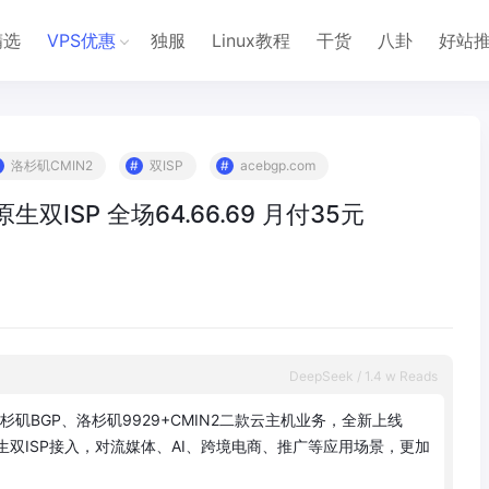
精选
VPS优惠
独服
Linux教程
干货
八卦
好站
洛杉矶CMIN2
双ISP
acebgp.com
原生双ISP 全场64.66.69 月付35元
DeepSeek / 1.4 w Reads
杉
矶
B
G
P
、
洛
杉
矶
9
9
2
9
+
C
M
I
N
2
二
款
云
主
机
业
务
，
全
新
上
线
生
双
I
S
P
接
入
，
对
流
媒
体
、
A
I
、
跨
境
电
商
、
推
广
等
应
用
场
景
，
更
加