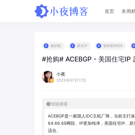
首页
本周
洛杉矶
原生IP
洛杉矶9929
#抢购# ACEBGP - 美国住宅IP 
小夜
2025年07月17日
智能摘要
A
C
E
B
G
P
是
一
家
国
人
I
D
C
主
机
厂
商
，
当
前
主
打
洛
6
4
.
6
6
.
6
9
网
段
、
I
P
更
加
纯
净
，
美
国
住
宅
I
P
、
原
适
合
。