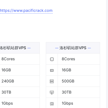
https://www.pacificrack.com
洛杉矶站群VPS
洛杉矶站群VPS
8Cores
8Cores
16GB
16GB
240GB
500GB
30TB
30TB
1Gbps
1Gbps