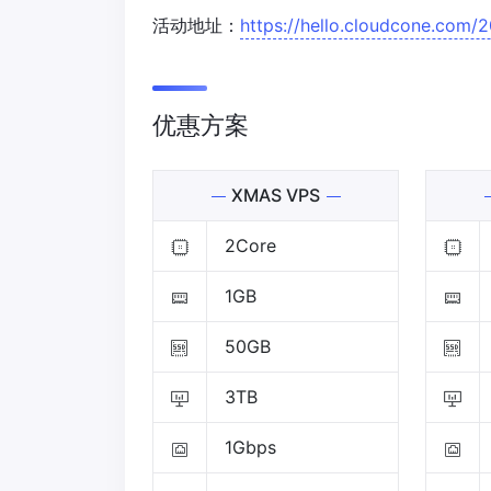
活动地址：
https://hello.cloudcone.com/
优惠方案
XMAS VPS
2Core
1GB
50GB
3TB
1Gbps