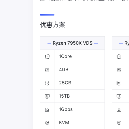
优惠方案
Ryzen 7950X VDS
Ry
1Core
4GB
25GB
15TB
1Gbps
KVM